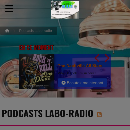
Podcasts Labo-radio
EN CE MOMENT
The Nashville All Stars
Why Do Fools Fall in Love?
Ecoutez maintenant
PODCASTS LABO-RADIO