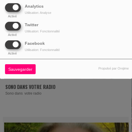
Analytics
Utilisation: Analyse
Activé
Twitter
Utilisation: Fonctionnalité
Activé
Facebook
Utilisation: Fonctionnalité
Activé
Propulsé par Orejime
Sauvegarder
SONO DANS VOTRE RADIO
Sono dans votre radio