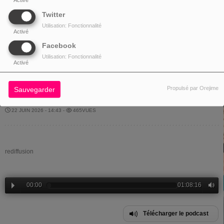
Twitter
Utilisation: Fonctionnalité
Activé
Facebook
Utilisation: Fonctionnalité
Activé
Propulsé par Orejime
Sauvegarder
22 JUIN 2026 - 14:43 -
465VUES
rediffusion
00:00
01:08:16
Télécharger le podcast