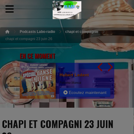
Podcasts Labo-radio
chapi et compagnie
chapi et compagni 23 juin 26
EN CE MOMENT
Hubert Ledent
Paloma blanca
Ecoutez maintenant
CHAPI ET COMPAGNI 23 JUIN